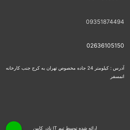
09351874494
02636105150
آدرس : کیلومتر 24 جاده مخصوص تهران به کرج جنب کارخانه
اتمسفر
ارائه شده توسط تیم IT نادر کابین