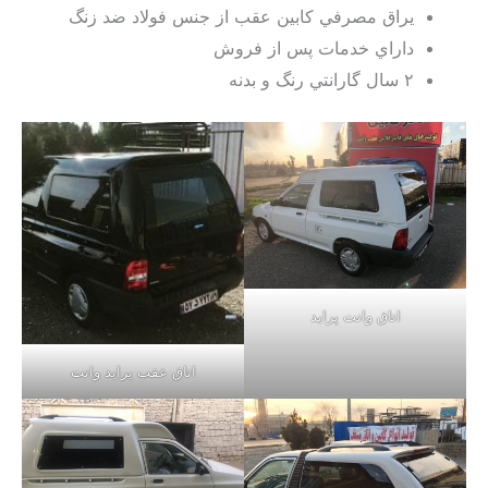
يراق مصرفي كابين عقب از جنس فولاد ضد زنگ
داراي خدمات پس از فروش
٢ سال گارانتي رنگ و بدنه
اتاق وانت پرايد
اتاق عقب پراید وانت