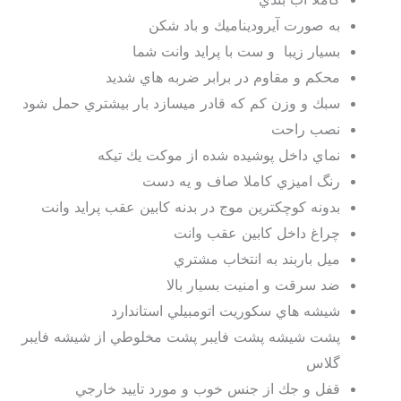
به صورت آيروديناميك و باد شكن
بسيار زيبا و ست با پرايد وانت شما
محكم و مقاوم در برابر ضربه هاي شديد
سبك و وزن كم كه قادر ميسازد بار بيشتري حمل شود
نصب راحت
نماي داخل پوشيده شده از موكت يك تيكه
رنگ اميزي كاملا صاف و يه دست
بدونه كوچكترين موج در بدنه كابين عقب پرايد وانت
چراغ داخل كابين عقب وانت
ميل باربند به انتخاب مشتري
ضد سرقت و امنيت بسيار بالا
شيشه هاي سكوريت اتومبيلي استاندارد
پشت شيشه پشت فايبر پشت مخلوطي از شيشه فايبر
گلاس
قفل و جك از جنس خوب و مورد تاييد خارجي