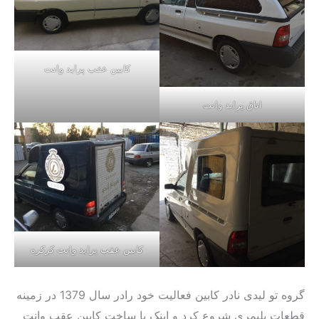
كابين عقب پرايد وانت
اتاق پرايد وانت
كابين عقب پرايد وانت كركره
گروه تو لیدی نادر کابین فعالیت خود رادر سال 1379 در زمینه
قطعات پلیمری شروع کرد و اینک با ساخت کابین عقب وانت