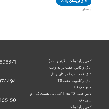
اتاق آریسان وانت
آریسان
کفی پراید وانت ( لاینر وانت )
696671
اتاق و کابین عقب پراید وانت
اتاق عقب مزدا دو کابین کارا
اتاق و کانوپی عقب T8
874494
لاینر جک T8
لاینر عقب kmc T8 کفی تی هشت کی ام
105150
سی جک
کفی پراید وانت