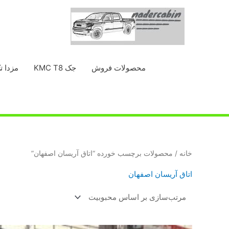
رش
ه
حتوا
محصولات فروش
جک KMC T8
مزدا ت
خانه
/ محصولات برچسب خورده “اتاق آريسان اصفهان”
اتاق آريسان اصفهان