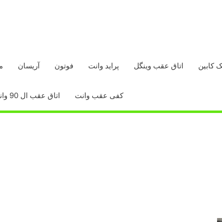
ک کابین
اتاق عقب وینگل
پراید وانت
فوتون
آریسان
م
کفی عقب وانت
اتاق عقب ال 90 وانت