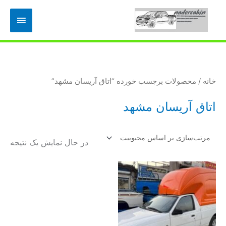
رش
فهرس
ه
حتوا
اصلی
خانه
/ محصولات برچسب خورده “اتاق آريسان مشهد”
اتاق آريسان مشهد
در حال نمایش یک نتیجه