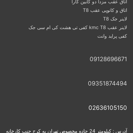
اتاق عقب مزدا دو کابین کارا
اتاق و کانوپی عقب T8
لاینر جک T8
لاینر عقب kmc T8 کفی تی هشت کی ام سی جک
کفی پراید وانت
09128696671
09351874494
02636105150
آدرس : کیلومتر 24 جاده مخصوص تهران به کرج جنب کارخانه