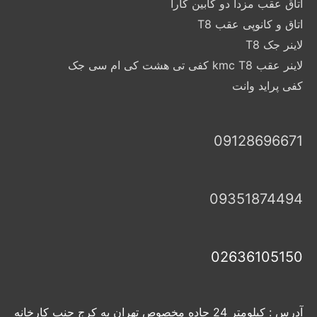
اتاق عقب مزدا دو کابین کارا
اتاق و کانوپی عقب T8
لاینر جک T8
لاینر عقب kmc T8 کفی تی هشت کی ام سی جک
کفی پراید وانت
09128696671
09351874494
02636105150
آدرس : کیلومتر 24 جاده مخصوص تهران به کرج جنب کارخانه