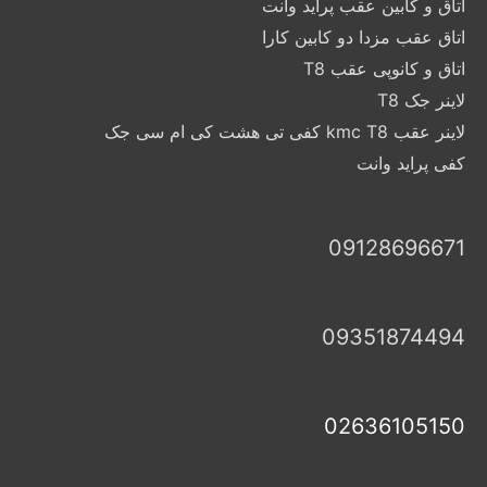
اتاق و کابین عقب پراید وانت
اتاق عقب مزدا دو کابین کارا
اتاق و کانوپی عقب T8
لاینر جک T8
لاینر عقب kmc T8 کفی تی هشت کی ام سی جک
کفی پراید وانت
09128696671
09351874494
02636105150