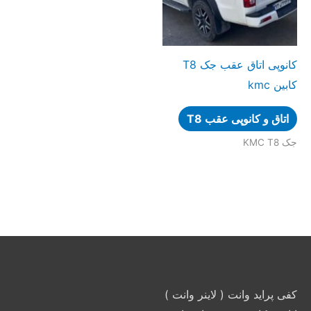
کانوپی اتاق عقب جک T8
کابین kmc
اتاق و کانوپی عقب T8
جک KMC T8
کفی پراید وانت ( لاینر وانت )