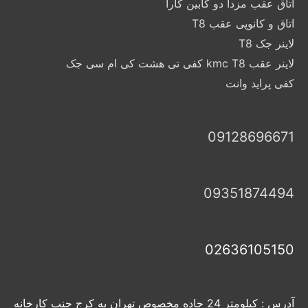
اتاق عقب مزدا دو کابین کارا
اتاق و کانوپی عقب T8
لاینر جک T8
لاینر عقب kmc T8 کفی تی هشت کی ام سی جک
کفی پراید وانت
09128696671
09351874494
02636105150
آدرس : کیلومتر 24 جاده مخصوص تهران به کرج جنب کارخانه