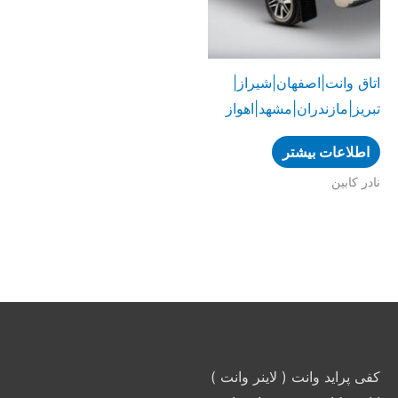
اتاق وانت|اصفهان|شیراز|
تبریز|مازندران|مشهد|اهواز
اطلاعات بیشتر
نادر کابین
کفی پراید وانت ( لاینر وانت )