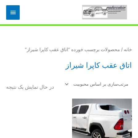
رش
فهرس
ه
حتوا
اصلی
خانه
/ محصولات برچسب خورده “اتاق عقب كاپرا شيراز”
اتاق عقب كاپرا شيراز
در حال نمایش یک نتیجه