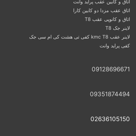
اتاق و کابین عقب پراید وانت
اتاق عقب مزدا دو کابین کارا
اتاق و کانوپی عقب T8
لاینر جک T8
لاینر عقب kmc T8 کفی تی هشت کی ام سی جک
کفی پراید وانت
09128696671
09351874494
02636105150