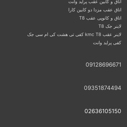
اتاق و کابین عقب پراید وانت
اتاق عقب مزدا دو کابین کارا
اتاق و کانوپی عقب T8
لاینر جک T8
لاینر عقب kmc T8 کفی تی هشت کی ام سی جک
کفی پراید وانت
09128696671
09351874494
02636105150