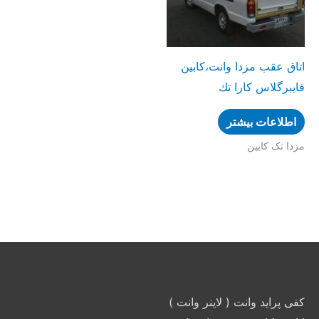
اتاق عقب مزدا وانت،کابین
فایبرگلاس کارا تك
اطلاعات بیشتر
مزدا تک کابین
کفی پراید وانت ( لاینر وانت )