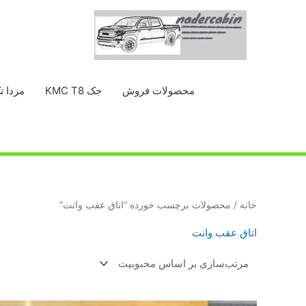
رش
ه
حتوا
محصولات فروش
جک KMC T8
مزدا ت
خانه
/ محصولات برچسب خورده “اتاق عقب وانت”
اتاق عقب وانت