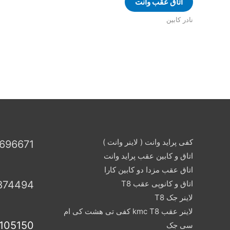
اتاق عقب وانت
نادر کابین
کفی پراید وانت ( لاینر وانت )
696671
اتاق و کابین عقب پراید وانت
اتاق عقب مزدا دو کابین کارا
اتاق و کانوپی عقب T8
874494
لاینر جک T8
لاینر عقب kmc T8 کفی تی هشت کی ام
105150
سی جک