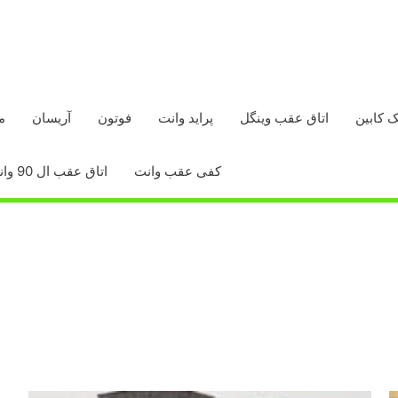
ک کابین
اتاق عقب وینگل
پراید وانت
فوتون
آریسان
م
کفی عقب وانت
اتاق عقب ال 90 وانت