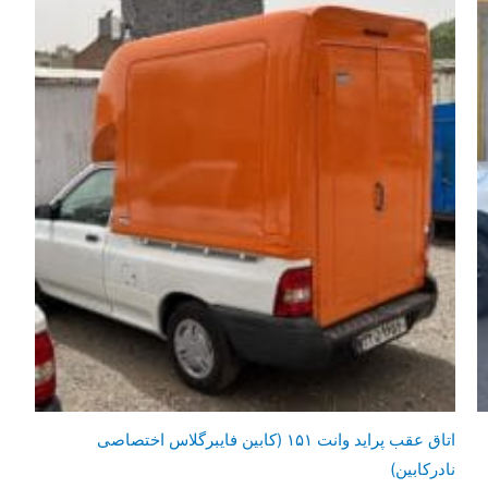
اتاق عقب پراید وانت ۱۵۱ (کابین فایبرگلاس اختصاصی
نادرکابین)