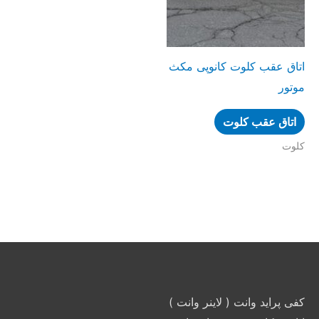
اتاق عقب کلوت کانوپی مکث
موتور
اتاق عقب کلوت
کلوت
کفی پراید وانت ( لاینر وانت )