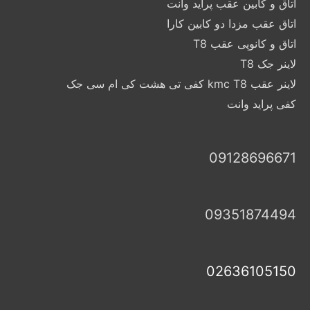
اتاق و کابین عقب پراید وانت
اتاق عقب مزدا دو کابین کارا
اتاق و کانوپی عقب T8
لاینر جک T8
لاینر عقب kmc T8 کفی تی هشت کی ام سی جک
کفی پراید وانت
09128696671
09351874494
02636105150