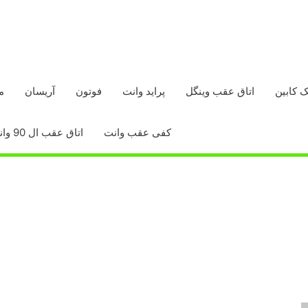
ک کابین
اتاق عقب وینگل
پراید وانت
فوتون
آریسان
م
کفی عقب وانت
اتاق عقب ال 90 وانت