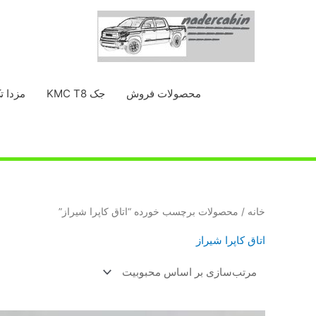
رش
ه
حتوا
محصولات فروش
جک KMC T8
مزدا ت
خانه
/ محصولات برچسب خورده “اتاق کاپرا شیراز”
اتاق کاپرا شیراز