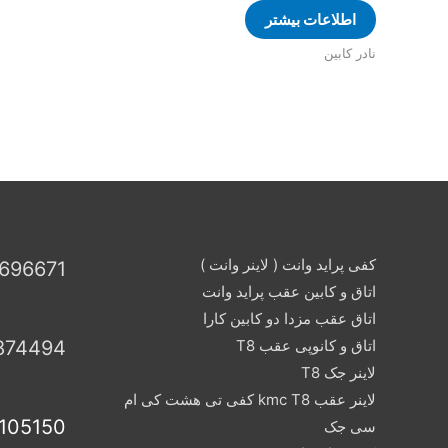
اطلاعات بیشتر
نادر کابین
کفی پراید وانت ( لاینر وانت )
696671
اتاق و کابین عقب پراید وانت
اتاق عقب مزدا دو کابین کارا
اتاق و کانوپی عقب T8
874494
لاینر جک T8
لاینر عقب kmc T8 کفی تی هشت کی ام
105150
سی جک