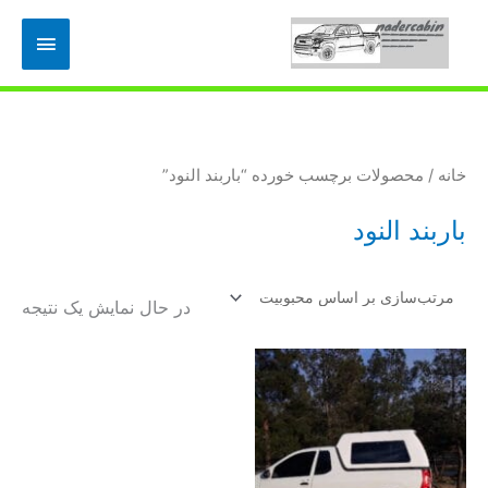
رش
فهرس
ه
حتوا
اصلی
خانه
/ محصولات برچسب خورده “باربند النود”
باربند النود
در حال نمایش یک نتیجه