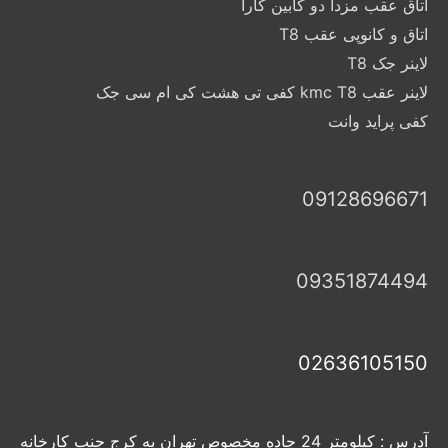
اتاق عقب مزدا دو کابین کارا
اتاق و کانوپی عقب T8
لاینر جک T8
لاینر عقب kmc T8 کفی تی هشت کی ام سی جک
کفی پراید وانت
09128696671
09351874494
02636105150
آدرس : کیلومتر 24 جاده مخصوص تهران به کرج جنب کارخانه