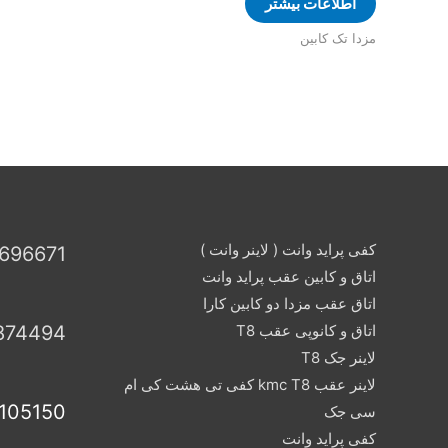
اطلاعات بیشتر
مزدا تک کابین
کفی پراید وانت ( لاینر وانت )
696671
اتاق و کابین عقب پراید وانت
اتاق عقب مزدا دو کابین کارا
اتاق و کانوپی عقب T8
874494
لاینر جک T8
لاینر عقب kmc T8 کفی تی هشت کی ام
105150
سی جک
کفی پراید وانت