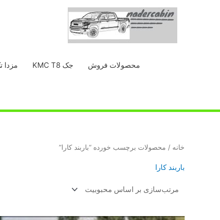
رش
ه
حتوا
محصولات فروش
جک KMC T8
مزدا ت
خانه
/ محصولات برچسب خورده “باربند کارا”
باربند کارا