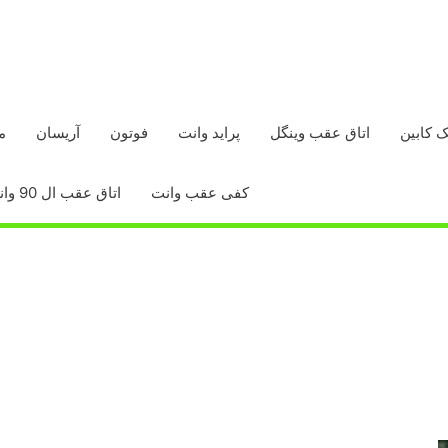
ک کابین
اتاق عقب وینگل
پراید وانت
فوتون
آریسان
م
کفی عقب وانت
اتاق عقب ال 90 وانت