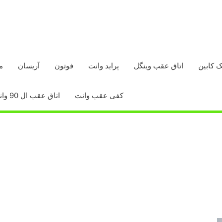
ک کابین
اتاق عقب وینگل
پراید وانت
فوتون
آریسان
م
کفی عقب وانت
اتاق عقب ال 90 وانت