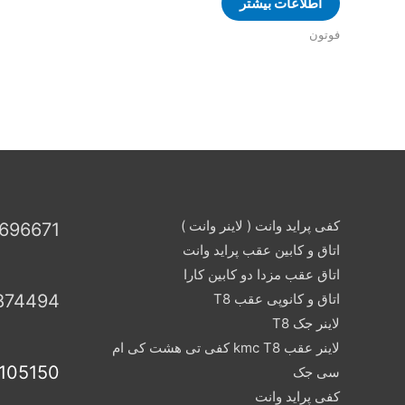
اطلاعات بیشتر
فوتون
کفی پراید وانت ( لاینر وانت )
696671
اتاق و کابین عقب پراید وانت
اتاق عقب مزدا دو کابین کارا
اتاق و کانوپی عقب T8
874494
لاینر جک T8
لاینر عقب kmc T8 کفی تی هشت کی ام
105150
سی جک
کفی پراید وانت