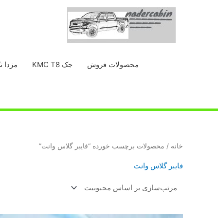
رش
ه
حتوا
محصولات فروش
جک KMC T8
مزدا ت
خانه
/ محصولات برچسب خورده “فایبر گلاس وانت”
فایبر گلاس وانت