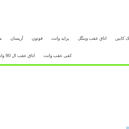
ک کابین
اتاق عقب وینگل
پراید وانت
فوتون
آریسان
م
کفی عقب وانت
اتاق عقب ال 90 وانت