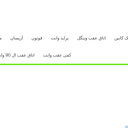
ک کابین
اتاق عقب وینگل
پراید وانت
فوتون
آریسان
م
کفی عقب وانت
اتاق عقب ال 90 وانت