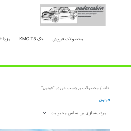
رش
ه
حتوا
محصولات فروش
جک KMC T8
مزدا ت
خانه
/ محصولات برچسب خورده “فوتون”
فوتون