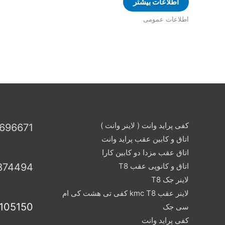
اطلاعات بیشتر
اطلاعات عمومی
کفی پراید وانت ( لاینر وانت )
696671
اتاق و کابین عقب پراید وانت
اتاق عقب مزدا دو کابین کارا
اتاق و کانوپی عقب T8
874494
لاینر جک T8
لاینر عقب kmc T8 کفی تی هشت کی ام
105150
سی جک
کفی پراید وانت