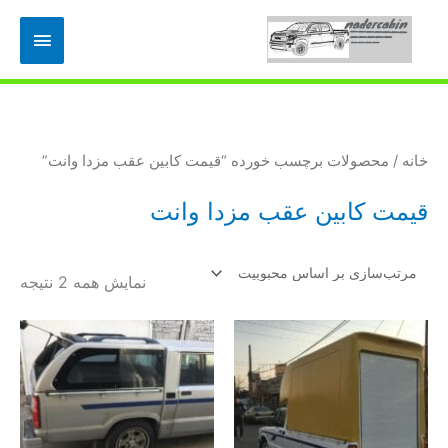
رش
فهرس
ه
حتوا
اصلی
خانه
/ محصولات برچسب خورده “قیمت کابین عقب مزدا وانت”
قیمت کابین عقب مزدا وانت
مرت
نمایش همه 2 نتیجه
بر
اس
محب