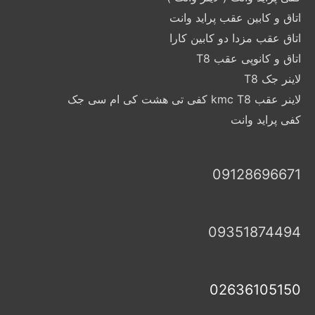
اتاق و کابین عقب پراید وانت
اتاق عقب مزدا دو کابین کارا
اتاق و کانوپی عقب T8
لاینر جک T8
لاینر عقب kmc T8 کفی تی هشت کی ام سی جک
کفی پراید وانت
09128696671
09351874494
02636105150