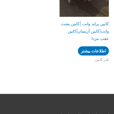
كابين پرايد وانت |كابين پشت
وانت|كابين آريسان|كابين
عقب مزدا
اطلاعات بیشتر
نادر کابین