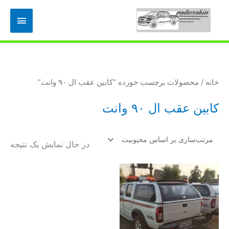
رش
فهرس
ه
حتوا
اصلی
خانه
/ محصولات برچسب خورده “كابين عقب ال ٩٠ وانت”
كابين عقب ال ٩٠ وانت
در حال نمایش یک نتیجه