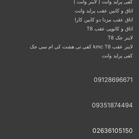
کفی پراید وانت ( لاینر وانت )
اتاق و کابین عقب پراید وانت
اتاق عقب مزدا دو کابین کارا
اتاق و کانوپی عقب T8
لاینر جک T8
لاینر عقب kmc T8 کفی تی هشت کی ام سی جک
کفی پراید وانت
09128696671
09351874494
02636105150