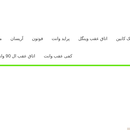
ک کابین
اتاق عقب وینگل
پراید وانت
فوتون
آریسان
م
کفی عقب وانت
اتاق عقب ال 90 وانت