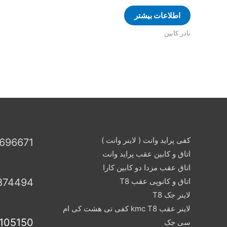
اطلاعات بیشتر
نادر کابین
کفی پراید وانت ( لاینر وانت )
696671
اتاق و کابین عقب پراید وانت
اتاق عقب مزدا دو کابین کارا
اتاق و کانوپی عقب T8
874494
لاینر جک T8
لاینر عقب kmc T8 کفی تی هشت کی ام
105150
سی جک