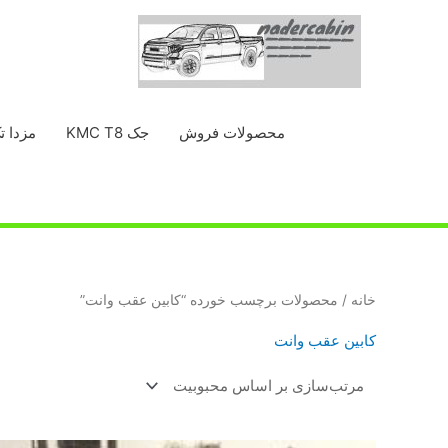
رش
ه
حتوا
محصولات فروش
جک KMC T8
مزدا ت
خانه
/ محصولات برچسب خورده “كابين عقب وانت”
كابين عقب وانت