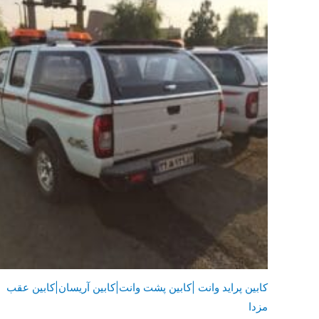
كابين پرايد وانت |كابين پشت وانت|كابين آريسان|كابين عقب
مزدا