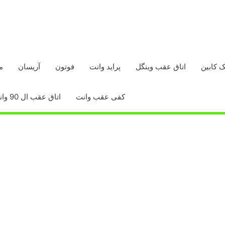
ک کابین
اتاق عقب وینگل
پراید وانت
فوتون
آریسان
م
کفی عقب وانت
اتاق عقب ال 90 وانت