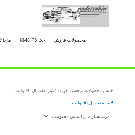
رش
ه
حتوا
محصولات فروش
جک KMC T8
مزدا ت
خانه
/ محصولات برچسب خورده “لاینر عقب ال 90 وانت”
لاینر عقب ال 90 وانت