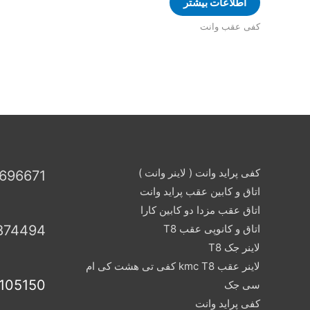
اطلاعات بیشتر
کفی عقب وانت
کفی پراید وانت ( لاینر وانت )
696671
اتاق و کابین عقب پراید وانت
اتاق عقب مزدا دو کابین کارا
اتاق و کانوپی عقب T8
874494
لاینر جک T8
لاینر عقب kmc T8 کفی تی هشت کی ام
105150
سی جک
کفی پراید وانت