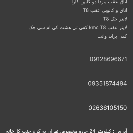
اتاق عقب مزدا دو کابین کارا
اتاق و کانوپی عقب T8
لاینر جک T8
لاینر عقب kmc T8 کفی تی هشت کی ام سی جک
کفی پراید وانت
09128696671
09351874494
02636105150
آدرس : کیلومتر 24 جاده مخصوص تهران به کرج جنب کارخانه