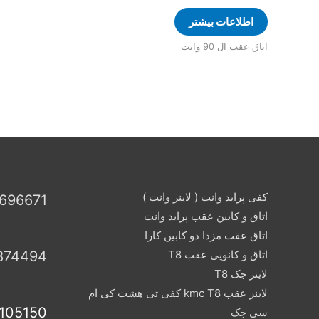
اطلاعات بیشتر
اتاق عقب ال 90 وانت
کفی پراید وانت ( لاینر وانت )
696671
اتاق و کابین عقب پراید وانت
اتاق عقب مزدا دو کابین کارا
اتاق و کانوپی عقب T8
874494
لاینر جک T8
لاینر عقب kmc T8 کفی تی هشت کی ام
105150
سی جک