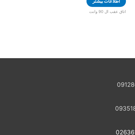
اطلاعات بیشتر
اتاق عقب ال 90 وانت
09128
09351
02636