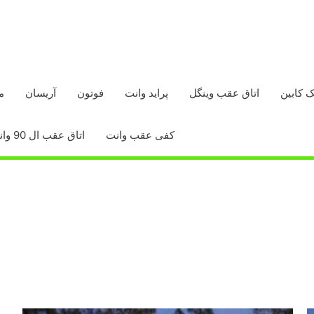
ک کابین
اتاق عقب وینگل
پراید وانت
فوتون
آریسان
م
کفی عقب وانت
اتاق عقب ال 90 وانت