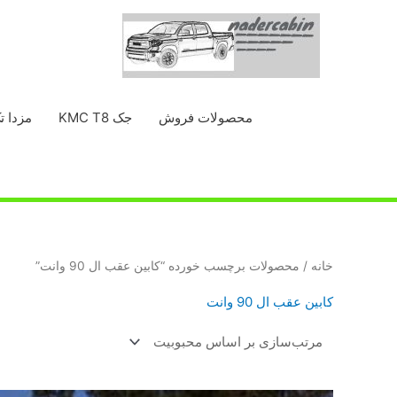
رش
ه
حتوا
محصولات فروش
جک KMC T8
مزدا ت
خانه
/ محصولات برچسب خورده “کابین عقب ال 90 وانت”
کابین عقب ال 90 وانت