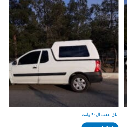
اتاق عقب ال۹۰ وانت