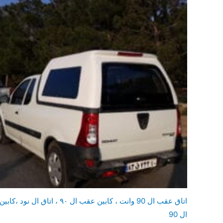
اتاق عقب ال 90 وانت ، کابین عقب ال ٩٠ ، اتاق ال نود ،كابين
ال 90