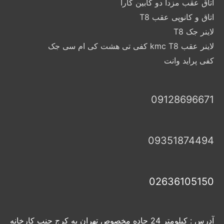
اتاق عقب مزدا دو کابین کارا
اتاق و کانوپی عقب T8
لاینر جک T8
لاینر عقب kmc T8 کفی تی هشت کی ام سی جک
کفی پراید وانت
09128696671
09351874494
02636105150
آدرس : کیلومتر 24 جاده مخصوص تهران به کرج جنب کارخانه