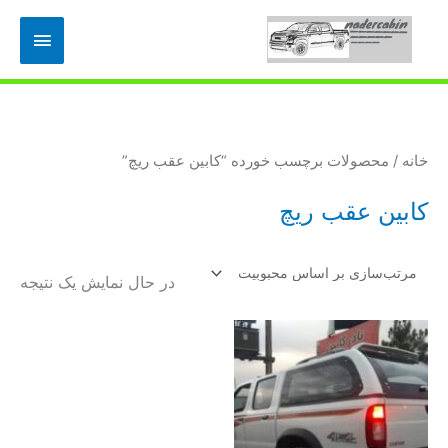
رش
فهرس
ه
حتوا
اصلی
خانه
/ محصولات برچسب خورده “کابین عقب ریچ”
کابین عقب ریچ
در حال نمایش یک نتیجه