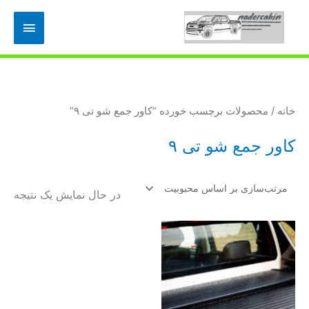
رش
فهرس
ه
حتوا
اصلی
خانه
/ محصولات برچسب خورده “کاور جمع شو تی ۹”
کاور جمع شو تی ۹
در حال نمایش یک نتیجه