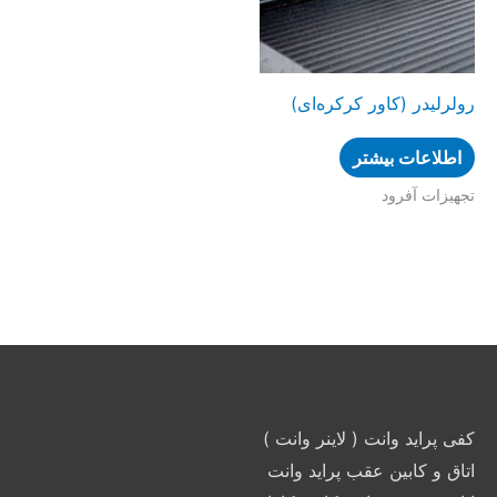
رولرلیدر (کاور کرکره‌ای)
اطلاعات بیشتر
تجهیزات آفرود
کفی پراید وانت ( لاینر وانت )
اتاق و کابین عقب پراید وانت