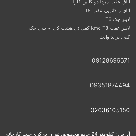
اتاق عقب مزدا دو کابین کارا
اتاق و کانوپی عقب T8
لاینر جک T8
لاینر عقب kmc T8 کفی تی هشت کی ام سی جک
کفی پراید وانت
09128696671
09351874494
02636105150
آدرس : کیلومتر 24 جاده مخصوص تهران به کرج جنب کارخانه