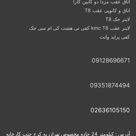
اتاق عقب مزدا دو کابین کارا
اتاق و کانوپی عقب T8
لاینر جک T8
لاینر عقب kmc T8 کفی تی هشت کی ام سی جک
کفی پراید وانت
09128696671
09351874494
02636105150
آدرس : کیلومتر 24 جاده مخصوص تهران به کرج جنب کارخانه