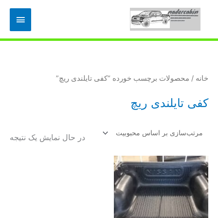
رش
فهرس
ه
حتوا
اصلی
خانه
/ محصولات برچسب خورده “کفی تایلندی ریچ”
کفی تایلندی ریچ
در حال نمایش یک نتیجه