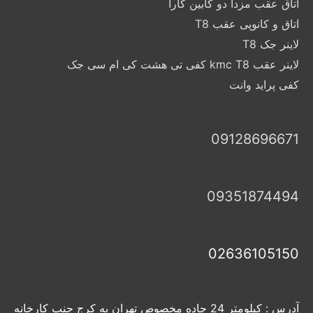
اتاق عقب مزدا دو کابین کارا
اتاق و کانوپی عقب T8
لاینر جک T8
لاینر عقب kmc T8 کفی تی هشت کی ام سی جک
کفی پراید وانت
09128696671
09351874494
02636105150
آدرس : کیلومتر 24 جاده مخصوص تهران به کرج جنب کارخانه