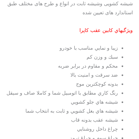
شیشه کشویی وشیشه ثابت در انواع و طرح های مختلف طبق
استاندارد های تعیین شده
ويژگيهاي كابين عقب كاپرا
زيبا و نمايي مناسب با خودرو
سبك و وزن كم
محكم و مقاوم در برابر ضربه
ضد سرقت و امنيت بالا
بدونه كوچكترين موج
رنگ كاري مطابق با اتومبيل شما و كاملا صاف و سيقل
شيشه هاي جلو كشويي
شيشه هاي بغل كشويي و ثابت به انتخاب شما
شيشه عقب بدونه قاب
چراغ داخل روشنايي
چراغ سوم و چراغ ترمز