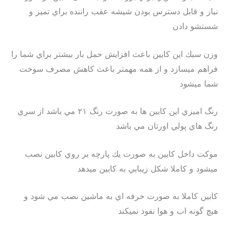
نياز و قابل دسترس بودن شيشه عقب راننده براي تميز و
شستشو دادن
وزن سبك اين كابين باعث افزايش حمل بار بيشتر براي شما را
فراهم ميسازد و از همه مهمتر باعث كاهش مصرف سوخت
شما ميشود
رنگ اميزي اين كابين ها به صورت رنگ ٢١ مي باشد از سري
رنگ هاي پولي اورتان مي باشد
موكت داخل كابين به صورت يك پارچه بر روي كابين نصب
ميشود و كاملا شكل زيبايي به كابين ميدهد
كابين كاملا به صورت حرفه اي به ماشين نصب مي شود و
هيچ گونه اب و هوا نفوذ نميكند