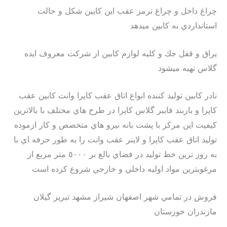
چراغ داخل و چراغ ترمز عقب اين كابين شكل و حالت
استانداردي به كابين ميدهد
يراق و قفل جك و كليه لوازم كابين از شركت معروف ايده
گلاس تهيه ميشود
نادر کابین توليد كننده انواع اتاق عقب كاپرا وانت كابين عقب
كاپرا و باربند فايبر گلاس كاپرا در طرح هاي مختلف با بالاترين
كيفيت اين مركز با پشت بانه نيرو هاي متخصص و كار ازموده
توليد اتاق عقب كاپرا و لاينر عقب وانت را به طور حرفه اي با
به روز ترين خط توليد در فضاي بالغ بر ٥٠٠٠ متر مربع از
مرغوبترين مواد اوليه داخلي و خارجي شروع كرده است
فروش در تمامي شهر اصفهان شيراز مشهد تبريز گيلان
مازندران خوزستان