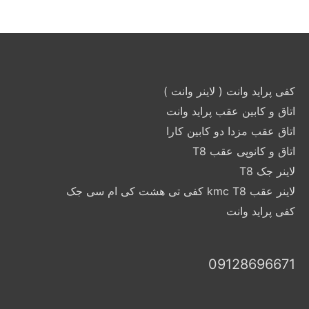
کفی پراید وانت ( لاینر وانت )
اتاق و کابین عقب پراید وانت
اتاق عقب مزدا دو کابین کارا
اتاق و کانوپی عقب T8
لاینر جک T8
لاینر عقب kmc T8 کفی تی هشت کی ام سی جک
کفی پراید وانت
09128696671