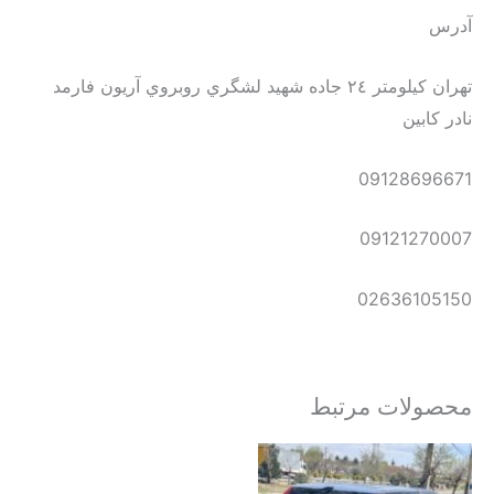
آدرس
تهران كيلومتر ٢٤ جاده شهيد لشگري روبروي آريون فارمد
نادر كابين
09128696671
09121270007
02636105150
محصولات مرتبط