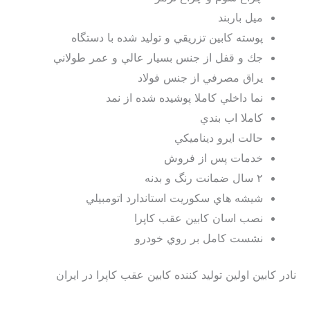
ميل باربند
پوسته كابين تزريقي و توليد شده با دستگاه
جك و قفل از جنس بسيار عالي و عمر طولاني
يراق مصرفي از جنس فولاد
نما داخلي كاملا پوشيده شده از نمد
كاملا اب بندي
حالت ايرو ديناميكي
خدمات پس از فروش
٢ سال ضمانت رنگ و بدنه
شيشه هاي سكوريت استاندارد اتومبيلي
نصب اسان كابين عقب كاپرا
نشست كامل بر روي خودرو
نادر كابين اولين توليد كننده كابين عقب كاپرا در ايران