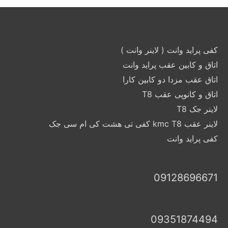
کفی پراید وانت ( لاینر وانت )
اتاق و کابین عقب پراید وانت
اتاق عقب مزدا دو کابین کارا
اتاق و کانوپی عقب T8
لاینر جک T8
لاینر عقب kmc T8 کفی تی هشت کی ام سی جک
کفی پراید وانت
09128696671
09351874494