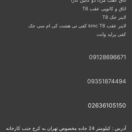
اتاق عقب مزدا دو کابین کارا
اتاق و کانوپی عقب T8
لاینر جک T8
لاینر عقب kmc T8 کفی تی هشت کی ام سی جک
کفی پراید وانت
09128696671
09351874494
02636105150
آدرس : کیلومتر 24 جاده مخصوص تهران به کرج جنب کارخانه