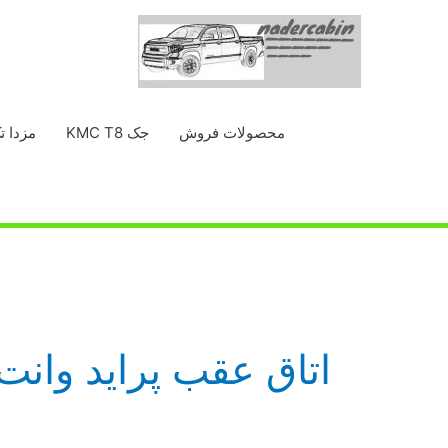
رش
ه
حتوا
محصولات فروش
جک KMC T8
مزدا ت
اتاق عقب پراید وانت