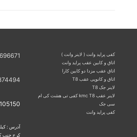
و
کابین
عقب
پراید
وانت
کفی پراید وانت ( لاینر وانت )
696671
اتاق و کابین عقب پراید وانت
اتاق عقب مزدا دو کابین کارا
اتاق و کانوپی عقب T8
874494
لاینر جک T8
لاینر عقب kmc T8 کفی تی هشت کی ام
105150
سی جک
کفی پراید وانت
کرج جنب کا