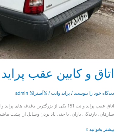
اتاق و کابین عقب پراید
دیدگاه‌ خود را بنویسید
/
پراید وانت
/ %آسترا%
admin
اتاق عقب پراید وانت 151 یکی از بزرگتری
سارقان، بارندگی باران، یا حتی باد بردن وسایل از پشت ماشی
اتاق
بیشتر بخوانید »