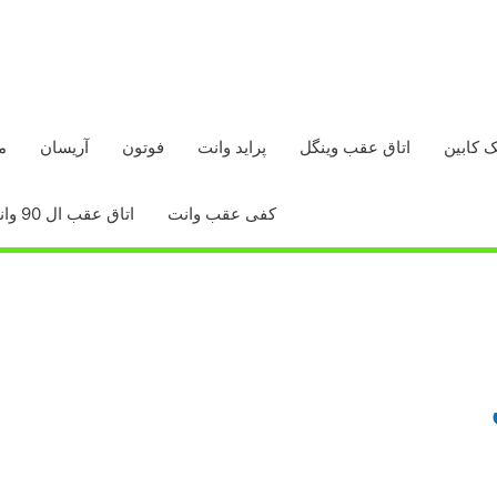
ک کابین
اتاق عقب وینگل
پراید وانت
فوتون
آریسان
م
کفی عقب وانت
اتاق عقب ال 90 وانت