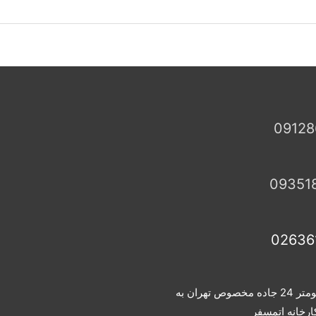
09128
09351
02636
آدرس : کیلومتر 24 جاده مخصوص تهران به
رخانه اتمسفر